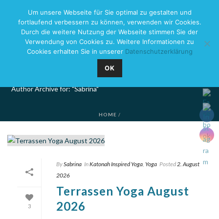
Um unsere Webseite für Sie optimal zu gestalten und
fortlaufend verbessern zu können, verwenden wir Cookies.
Durch die weitere Nutzung der Webseite stimmen Sie der
Verwendung von Cookies zu. Weitere Informationen zu
Cookies erhalten Sie in unserer
Datenschutzerklärung
ARCHIVES
OK
Author Archive for: "Sabrina"
HOME
/
By
Sabrina
In
Katonah Inspired Yoga
,
Yoga
Posted
2. August
2026
Terrassen Yoga August
2026
3