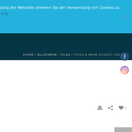
utzung der Webseite stimmen Sie der Verwendung von Cookies zu.
rung
UELLES
ÜBER MICH
AUGENBLICKE
KONTAKT
HOME
/
ALLGEMEIN
/
YOGA
/ YOGA & WEIN AUGUST 2026
3