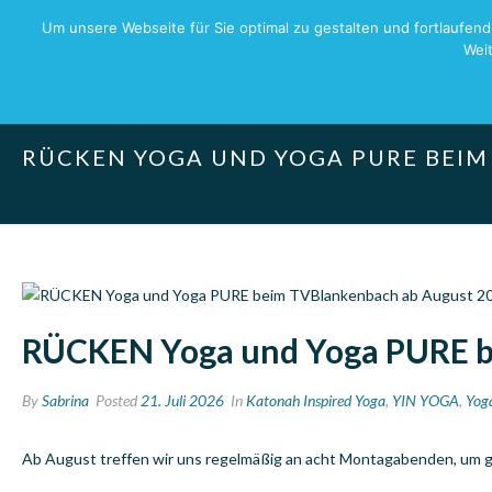
Um unsere Webseite für Sie optimal zu gestalten und fortlaufe
Weit
RÜCKEN YOGA UND YOGA PURE BEIM
RÜCKEN Yoga und Yoga PURE b
By
Sabrina
Posted
21. Juli 2026
In
Katonah Inspired Yoga
,
YIN YOGA
,
Yog
Ab August treffen wir uns regelmäßig an acht Montagabenden, um g