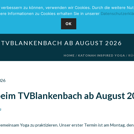
nd verbessern zu können, verwenden wir Cookies. Durch die weitere N
ere Informationen zu Cookies erhalten Sie in unserer
Datenschutzerklä
HOME
AKT
OK
 TVBLANKENBACH AB AUGUST 2026
HOME
/
KATONAH INSPIRED YOGA
/ RÜ
eim TVBlankenbach ab August 2
a
emeinsam Yoga zu praktizieren. Unser erster Termin ist am Montag, de