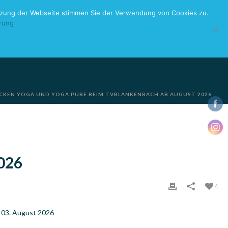
utzung der Webseite stimmen Sie der Verwendung von Cookies zu.
rung
UELLES
ÜBER MICH
AUGENBLICKE
KONTAKT
CKEN YOGA UND YOGA PURE BEIM TVBLANKENBACH AB AUGUST 2026
026
4
n 03. August 2026