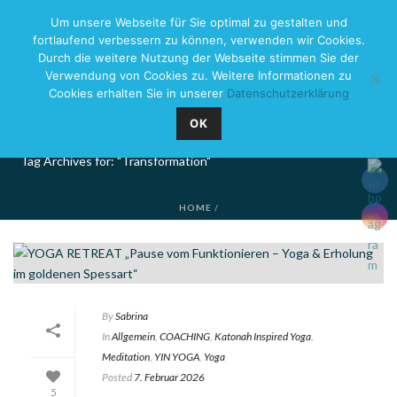
Um unsere Webseite für Sie optimal zu gestalten und
fortlaufend verbessern zu können, verwenden wir Cookies.
Durch die weitere Nutzung der Webseite stimmen Sie der
Verwendung von Cookies zu. Weitere Informationen zu
Cookies erhalten Sie in unserer
Datenschutzerklärung
ARCHIVES
OK
Tag Archives for: "Transformation"
HOME
/
By
Sabrina
In
Allgemein
,
COACHING
,
Katonah Inspired Yoga
,
Meditation
,
YIN YOGA
,
Yoga
Posted
7. Februar 2026
5